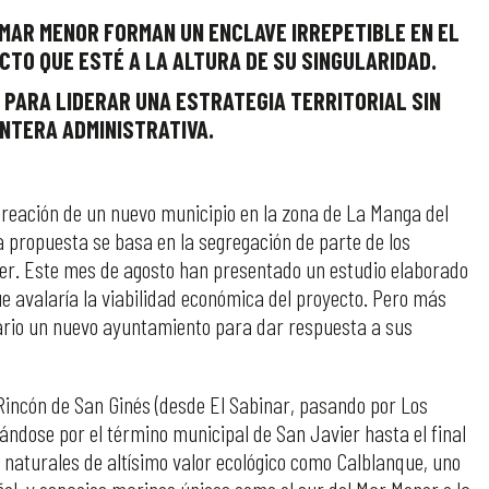
 MAR MENOR FORMAN UN ENCLAVE IRREPETIBLE EN EL
CTO QUE ESTÉ A LA ALTURA DE SU SINGULARIDAD.
 PARA LIDERAR UNA ESTRATEGIA TERRITORIAL SIN
NTERA ADMINISTRATIVA.
creación de un nuevo municipio en la zona de La Manga del
a propuesta se basa en la segregación de parte de los
er. Este mes de agosto han presentado un estudio elaborado
e avalaría la viabilidad económica del proyecto. Pero más
sario un nuevo ayuntamiento para dar respuesta a sus
 Rincón de San Ginés (desde El Sabinar, pasando por Los
ándose por el término municipal de San Javier hasta el final
aturales de altísimo valor ecológico como Calblanque, uno
añol, y espacios marinos únicos como el sur del Mar Menor o la