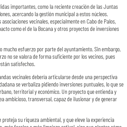
das importantes, como la reciente creación de las Juntas
ones, acercando la gestión municipal a estos núcleos.
 asociaciones vecinales, especialmente en Cabo de Palos,
cto como el de la Bocana y otros proyectos de inversiones
o mucho esfuerzo por parte del ayuntamiento. Sin embargo,
erzo no se valora de forma suficiente por los vecinos, pues
stán satisfechos.
andas vecinales debería articularse desde una perspectiva
udadana se verbaliza pidiendo inversiones puntuales, lo que se
bano, territorial y económico. Un proyecto que entienda y
sea ambicioso, transversal, capaz de ilusionar y de generar
 proteja su riqueza ambiental, y que eleve la experiencia
s, más farolas o más limpieza estival, sino que plantee cómo