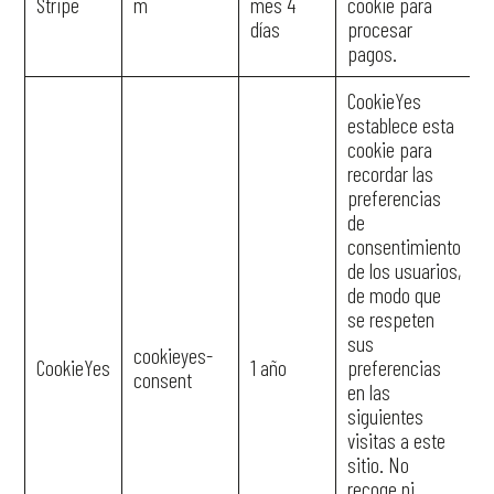
Stripe
m
mes 4
cookie para
días
procesar
pagos.
CookieYes
establece esta
cookie para
recordar las
preferencias
de
consentimiento
de los usuarios,
de modo que
se respeten
sus
cookieyes-
CookieYes
1 año
preferencias
consent
en las
siguientes
visitas a este
sitio. No
recoge ni