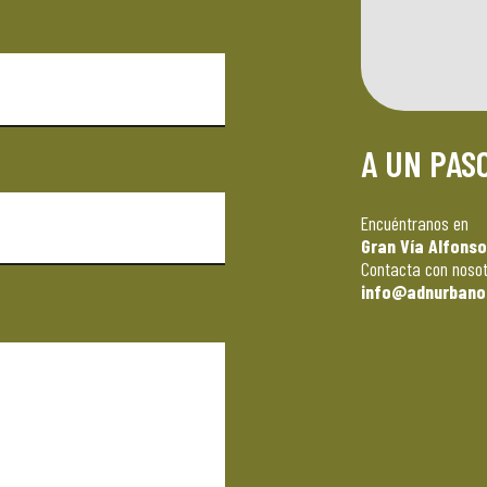
A UN PASO
Encuéntranos en
Gran Vía Alfonso 
Contacta con nosot
info@adnurbano